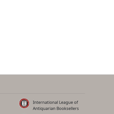
International League of
Antiquarian Booksellers