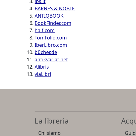
ibs.it
BARNES & NOBLE
ANTIQBOOK
BookFinder.com
half.com
TomFolio.com
IberLibro.com
bücher.de
antikvariat.net
Alibris
viaLibri
La libreria
Acqu
Chi siamo
Guida