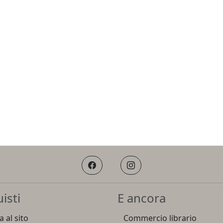
isti
E ancora
 al sito
Commercio librario