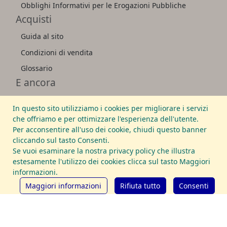
Obblighi Informativi per le Erogazioni Pubbliche
Acquisti
Guida al sito
Condizioni di vendita
Glossario
E ancora
Commercio librario
In questo sito utilizziamo i cookies per migliorare i servizi
Biblioteche
che offriamo e per ottimizzare l'esperienza dell'utente.
Per acconsentire all'uso dei cookie, chiudi questo banner
Lucca
cliccando sul tasto Consenti.
Giacomo Puccini
Se vuoi esaminare la nostra privacy policy che illustra
estesamente l'utilizzo dei cookies clicca sul tasto Maggiori
La Piazzetta del Libro
informazioni.
Affiliazioni
Maggiori informazioni
Rifiuta tutto
Consenti
International League of Antiquarian
Booksellers