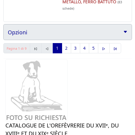
METALLO, FERRO BATTUTO
(83
schede)
Opzioni
1
2
3
4
5
Pagina 1 di 9
CATALOGUE DE L'OREFÈVRERIE DU XVIIᵉ, DU
XVIIIᵉ ET DU XIXᵉ SIÈCLE