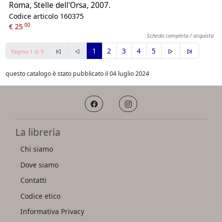
Roma, Stelle dell'Orsa, 2007.
Codice articolo 160375
00
€ 25
Scheda completa / acquista
1
2
3
4
5
Pagina 1 di 9
questo catalogo è stato pubblicato il 04 luglio 2024
La libreria
Chi siamo
Dove siamo
Contatti
Codice etico
Informativa Privacy