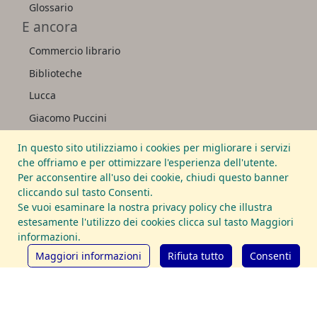
Glossario
E ancora
Commercio librario
Biblioteche
Lucca
Giacomo Puccini
La Piazzetta del Libro
In questo sito utilizziamo i cookies per migliorare i servizi
Affiliazioni
che offriamo e per ottimizzare l'esperienza dell'utente.
Per acconsentire all'uso dei cookie, chiudi questo banner
International League of Antiquarian
cliccando sul tasto Consenti.
Booksellers
Se vuoi esaminare la nostra privacy policy che illustra
estesamente l'utilizzo dei cookies clicca sul tasto Maggiori
Associazione Librai Antiquari d'Italia
informazioni.
Maggiori informazioni
Rifiuta tutto
Consenti
© 1999-2026 - Studio Bibliografico Pera - P.IVA (VAT): IT
01669450460